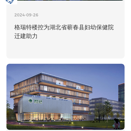
2024-09-26
格瑞特楼控为湖北省蕲春县妇幼保健院
迁建助力