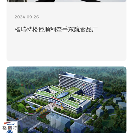
2024-09-26
格瑞特楼控顺利牵手东航食品厂