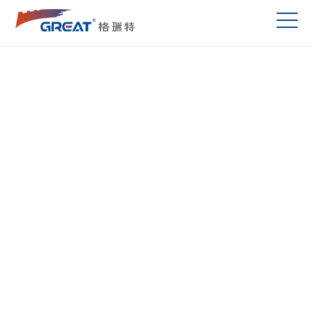
案例
基于自主知识产权的格瑞特品牌建筑设备监控系统、能源
能效管理系统、智慧照明系统、高校机房、运营运维集成
平台等产品和应用解决方案，自1999年诞生以来，已广
泛应用于医院、学校、综合体、园区、数据中心、交通枢
纽、宾馆酒店、颐养康养、工业建筑等领域,为用户高效
管理、节能管理、数字化运维管理提供了技术手段和技术
保障。产品覆盖全国各省市(含西藏) 各行业：商业、酒
店、办公、文博、体育、医院、养老、科技园区、城市交