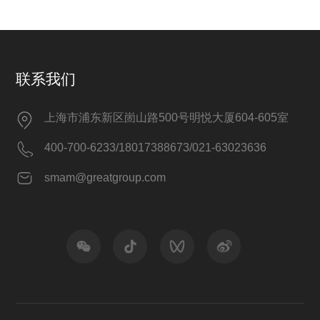
联系我们
上海市浦东新区崮山路500号明悦大厦604-605室
400-700-6233/18017388673/021-63023636
smam@greatgroup.com