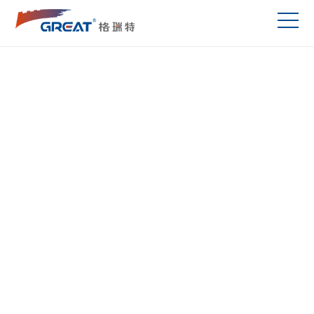
案例
基于自主知识产权的格瑞特品牌建筑设备监控系统、能源
能效管理系统、智慧照明系统、高校机房、运营运维集成
平台等产品和应用解决方案，自1999年诞生以来，已广
泛应用于医院、学校、综合体、园区、数据中心、交通枢
纽、宾馆酒店、颐养康养、工业建筑等领域,为用户高效
管理、节能管理、数字化运维管理提供了技术手段和技术
保障。产品覆盖全国各省市(含西藏) 各行业：商业、酒
店、办公、文博、体育、医院、养老、科技园区、城市交